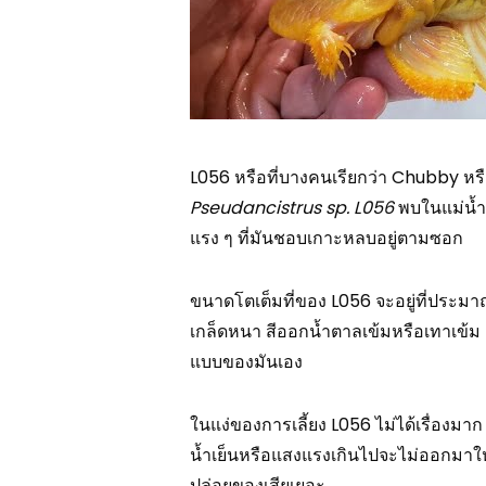
L056 หรือที่บางคนเรียกว่า Chubby หรือ “เ
Pseudancistrus sp. L056
พบในแม่น้ำ
แรง ๆ ที่มันชอบเกาะหลบอยู่ตามซอก
ขนาดโตเต็มที่ของ L056 จะอยู่ที่ประมา
เกล็ดหนา สีออกน้ำตาลเข้มหรือเทาเข้ม เม
แบบของมันเอง
ในแง่ของการเลี้ยง L056 ไม่ได้เรื่องมา
น้ำเย็นหรือแสงแรงเกินไปจะไม่ออกมาใ
ปล่อยของเสียเยอะ