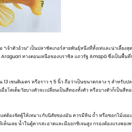
จ้าตัวอ้วน” เป็นปลาซัคเกอร์สายพันธุ์หนึ่งที่ทั้งเท่และน่าเลี้ยงสุด 
 Araguari ทางตอนเหนือของบราซิล แถวรัฐ Amapá ซึ่งเป็นพื้นที
ณ 13 เซนติเมตร หรือราว ๆ 5 นิ้ว ถือว่าเป็นขนาดกลาง ๆ สำหรับปล
ื่อโตเต็มวัยบางตัวจะเปลี่ยนเป็นสีทองทั้งตัว หรือบางตัวก็เป็นสีท
ก แต่ต้องจัดตู้ให้เหมาะกับนิสัยของมัน ควรมีหิน ถ้ำ หรือซอกไม้เย
ห้เห็นเลย น้ำในตู้ควรสะอาดและมีออกซิเจนสูง กรองต้องแรงพอ