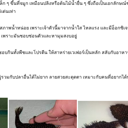
ล็ก ๆ ขึ้นที่จมูก เหมือนปลิงหรือต้นไม้น้ำยื่น ๆ ซึ่งถือเป็นเอกลักษ
เด่นเท่า
ื่องสภาพน้ำหน่อย เพราะเจ้าตัวนี้มาจากน้ำใส ไหลแรง และมีอ็อกซิเ
อหิน เพราะมันชอบซ่อนตัวและหามุมสงบอยู่
บกินทั้งพืชและโปรตีน ให้สาหร่ายเวเฟอร์เป็นหลัก สลับกับอาหารจ
ยู่รวมกับปลาอื่นได้ไม่ยาก ลายสวยสะดุดตา เหมาะกับคนที่อยากได