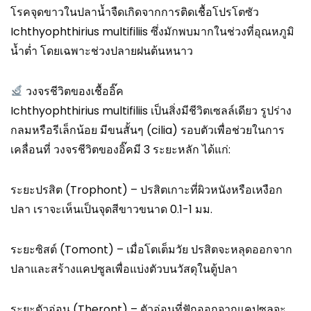
โรคจุดขาวในปลาน้ำจืดเกิดจากการติดเชื้อโปรโตซัว
Ichthyophthirius multifiliis ซึ่งมักพบมากในช่วงที่อุณหภูมิ
น้ำต่ำ โดยเฉพาะช่วงปลายฝนต้นหนาว
วงจรชีวิตของเชื้ออิ๊ค
Ichthyophthirius multifiliis เป็นสิ่งมีชีวิตเซลล์เดียว รูปร่าง
กลมหรือรีเล็กน้อย มีขนสั้นๆ (cilia) รอบตัวเพื่อช่วยในการ
เคลื่อนที่ วงจรชีวิตของอิ๊คมี 3 ระยะหลัก ได้แก่:
ระยะปรสิต (Trophont) – ปรสิตเกาะที่ผิวหนังหรือเหงือก
ปลา เราจะเห็นเป็นจุดสีขาวขนาด 0.1-1 มม.
ระยะซิสต์ (Tomont) – เมื่อโตเต็มวัย ปรสิตจะหลุดออกจาก
ปลาและสร้างแคปซูลเพื่อแบ่งตัวบนวัสดุในตู้ปลา
ระยะตัวอ่อน (Theront) – ตัวอ่อนที่ฟักออกจากแคปซูลจะ